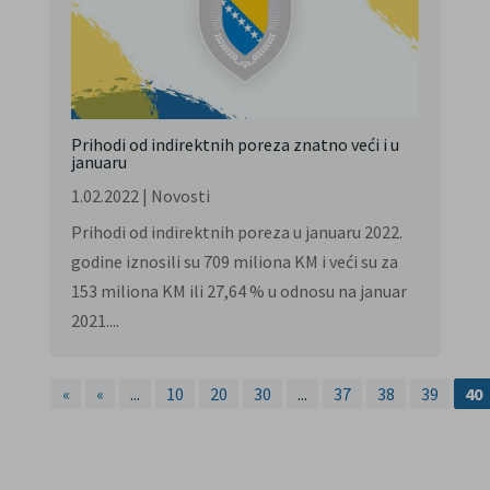
Prihodi od indirektnih poreza znatno veći i u
januaru
1.02.2022
|
Novosti
Prihodi od indirektnih poreza u januaru 2022.
godine iznosili su 709 miliona KM i veći su za
153 miliona KM ili 27,64 % u odnosu na januar
2021....
«
«
...
10
20
30
...
37
38
39
40