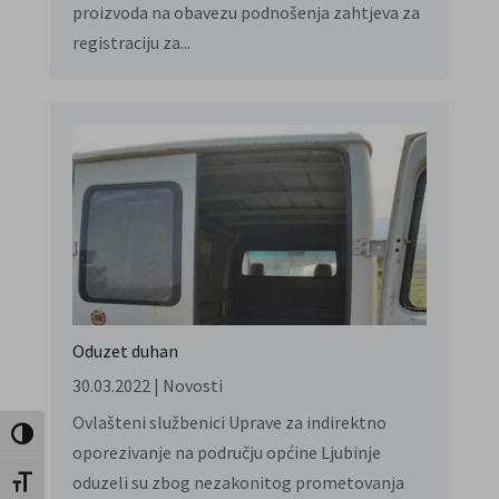
proizvoda na obavezu podnošenja zahtjeva za
registraciju za...
Oduzet duhan
30.03.2022
|
Novosti
Ovlašteni službenici Uprave za indirektno
Toggle High Contrast
oporezivanje na području općine Ljubinje
oduzeli su zbog nezakonitog prometovanja
Toggle Font size