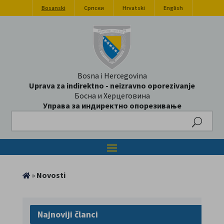
Bosanski
Српски
Hrvatski
English
Bosna i Hercegovina
Uprava za indirektno - neizravno oporezivanje
Босна и Херцеговина
Управа за индиректно опорезивање
Search
»
Novosti
Najnoviji članci