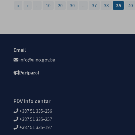
«
«
...
10
20
30
...
37
38
39
40
Email
info@uino.gov.ba
Portparol
PDV info centar
+387 51 335-256
+387 51 335-257
+387 51 335-197