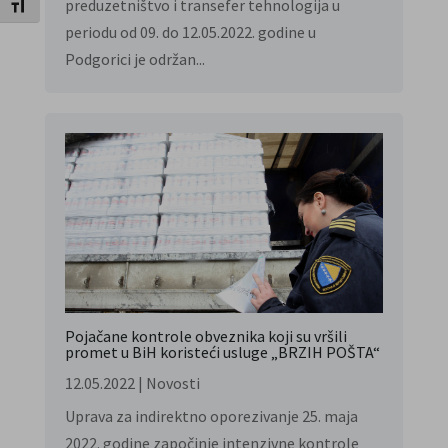
preduzetništvo i transefer tehnologija u
Toggle Font size
periodu od 09. do 12.05.2022. godine u
Podgorici je održan...
Pojačane kontrole obveznika koji su vršili
promet u BiH koristeći usluge „BRZIH POŠTA“
12.05.2022
|
Novosti
Uprava za indirektno oporezivanje 25. maja
2022. godine započinje intenzivne kontrole