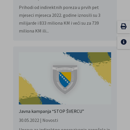
Prihodi od indirektnih poreza u prvih pet
mjeseci mjeseca 2022. godine iznosili su 3
milijarde i 833 miliona KM i veći su za 739
miliona KM ili...
Javna kampanja “STOP ŠVERCU”
30.05.2022
|
Novosti
Uprava za indirektno oporezivanje započela je