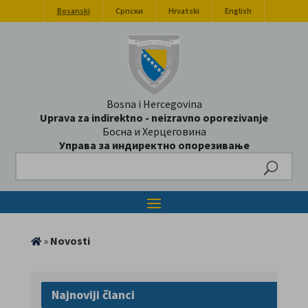
Bosanski
Српски
Hrvatski
English
Bosna i Hercegovina
Uprava za indirektno - neizravno oporezivanje
Босна и Херцеговина
Управа за индиректно опорезивање
Search
»
Novosti
Najnoviji članci