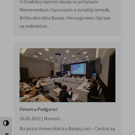
U Gradskoj vijećnici danas su potpisani
Memorandum i Sporazum o suradnji između
Brčko distrikta Bosne i Hercegovine i Uprave
za indirektno...
Forum u Podgorici
16.05.2022
|
Novosti
Toggle High Contrast
Na poziv Univerziteta u Banjoj Luci – Centra za