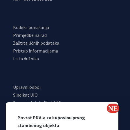
Kodeks ponašanja
Primjedbe na rad
Zaštita ličnih podataka
Pristup informacijama
Lista dužnika
Upravni odbor
Sindikat UIO
Samostalni sindikat UIO
Webmail
Povrat PDV-a za kupovinu prvog
Odjeljenje za makroekonomsku analizu
stambenog objekta