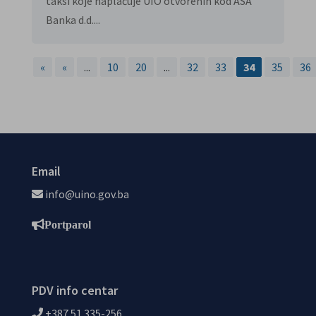
taksi koje naplaćuje UIO otvorenih kod ASA
Banka d.d....
«
«
...
10
20
...
32
33
34
35
36
Email
info@uino.gov.ba
Portparol
PDV info centar
+387 51 335-256