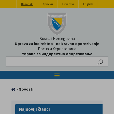
Bosanski
Српски
Hrvatski
English
Bosna i Hercegovina
Uprava za indirektno - neizravno oporezivanje
Босна и Херцеговина
Управа за индиректно опорезивање
Search
»
Novosti
Najnoviji članci