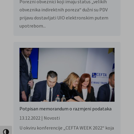
Porezni obveznici koji imaju status „velikih
obveznika indirektnih poreza“ dužni su PDV
prijavu dostavljati UIO elektronskim putem
upotrebom...
Potpisan memorandum o razmjeni podataka
13.12.2022
|
Novosti
U okviru konferencije „CEFTA WEEK 2022“ koja
Toggle High Contrast