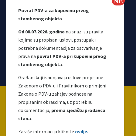
Webmail
Povrat PDV-a za kupovinu prvog
Odjeljenje za makroekonomsku analizu
stambenog objekta
Od 08.07.2026. godine
na snazi su pravila
kojima su propisani uslovi, postupak i
potrebna dokumentacija za ostvarivanje
prava na
povrat PDV-a pri kupovini prvog
stambenog objekta
.
Korisni linkovi
Građani koji ispunjavaju uslove propisane
Zakonom o PDV-u i Pravilnikom o primjeni
Copyright ©2026 Uprava za indirektno / neizravno
Zakona o PDV-u zahtjev podnose na
oporezivanje BiH
propisanim obrascima, uz potrebnu
dokumentaciju,
prema sjedištu prodavca
stana
.
Ova web stranica napravljena je i održava se uz
finansijsku podršku Evropske unije. Za njen sadržaj
Za više informacija kliknite
ovdje.