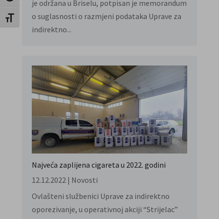
je održana u Briselu, potpisan je memorandum
o suglasnosti o razmjeni podataka Uprave za
Toggle Font size
indirektno...
Najveća zaplijena cigareta u 2022. godini
12.12.2022
|
Novosti
Ovlašteni službenici Uprave za indirektno
oporezivanje, u operativnoj akciji “Strijelac”