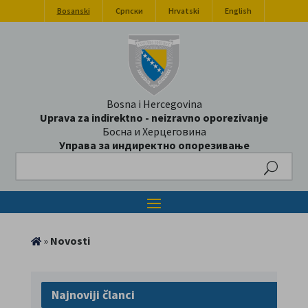
Bosanski
Српски
Hrvatski
English
Bosna i Hercegovina
Uprava za indirektno - neizravno oporezivanje
Босна и Херцеговина
Управа за индиректно опорезивање
Search
»
Novosti
Najnoviji članci