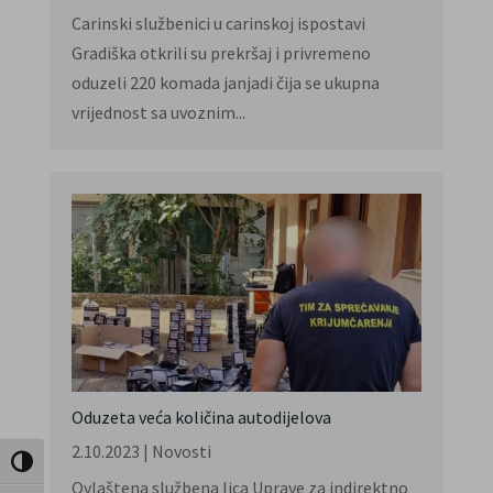
Carinski službenici u carinskoj ispostavi
Gradiška otkrili su prekršaj i privremeno
oduzeli 220 komada janjadi čija se ukupna
vrijednost sa uvoznim...
Oduzeta veća količina autodijelova
2.10.2023
|
Novosti
Toggle High Contrast
Ovlaštena službena lica Uprave za indirektno