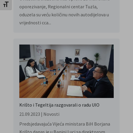
Toggle Font size
oporezivanje, Regionalni centar Tuzla,
oduzela su veću količinu novih autodijelova u
vrijednosti cca...
Krišto i Tegeltija razgovarali o radu UIO
21.09.2023
|
Novosti
Predsjedavajuća Vijeća ministara BiH Borjana
Krišto danas je u Banjoj Luci sa direktorom