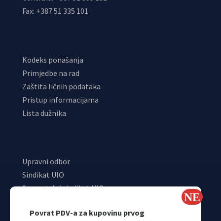
Fax: +387 51 335 101
Kodeks ponašanja
Primjedbe na rad
Zaštita ličnih podataka
Pristup informacijama
Lista dužnika
Upravni odbor
Sindikat UIO
Samostalni sindikat UIO
Webmail
Povrat PDV-a za kupovinu prvog
Odjeljenje za makroekonomsku analizu