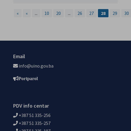
«
«
...
10
20
...
26
27
28
29
30
Email
info@uino.gov.ba
Portparol
PDV info centar
+387 51 335-256
+387 51 335-257
+387 51 335-197