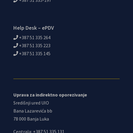
Help Desk – ePDV
+387 51 335 264
+387 51 335 223
+387 51 335 145
Uprava za indirektno oporezivanje
Središnji ured UIO
Bana Lazarevića bb
78 000 Banja Luka
Centrala: +387 51 335 131