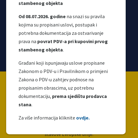
stambenog objekta
Od 08.07.2026. godine
na snazi su pravila
kojima su propisani uslovi, postupak i
potrebna dokumentacija za ostvarivanje
prava na
povrat PDV-a pri kupovini prvog
stambenog objekta
.
Korisni linkovi
Građani koji ispunjavaju uslove propisane
Zakonom o PDV-u i Pravilnikom o primjeni
Copyright ©2026 Uprava za indirektno / neizravno
Zakona o PDV-u zahtjev podnose na
oporezivanje BiH
propisanim obrascima, uz potrebnu
dokumentaciju,
prema sjedištu prodavca
stana
.
Ova web stranica napravljena je i održava se uz
finansijsku podršku Evropske unije. Za njen sadržaj
Za više informacija kliknite
ovdje.
isključivo je odgovoran UIO i ne odražava nužno
stavove Evropske unije.